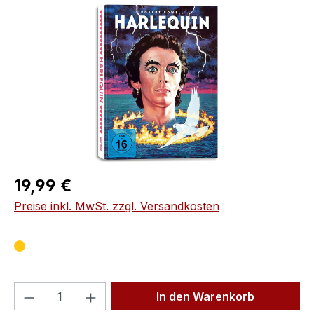
Bildergalerie überspringen
Regulärer Preis:
19,99 €
Preise inkl. MwSt. zzgl. Versandkosten
Produkt Anzahl: Gib den gewünschten We
In den Warenkorb