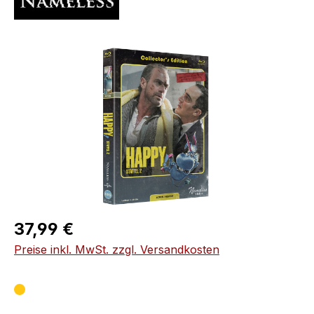
Bildergalerie überspringen
Regulärer Preis:
37,99 €
Preise inkl. MwSt. zzgl. Versandkosten