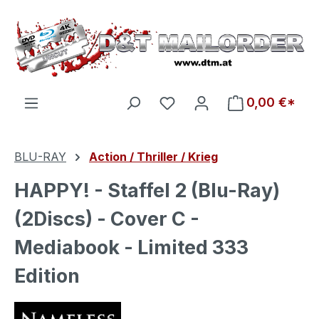
Zum Hauptinhalt springen
Du hast 0 Produkte auf d
0,00 €*
BLU-RAY
Action / Thriller / Krieg
HAPPY! - Staffel 2 (Blu-Ray)
(2Discs) - Cover C -
Mediabook - Limited 333
Edition