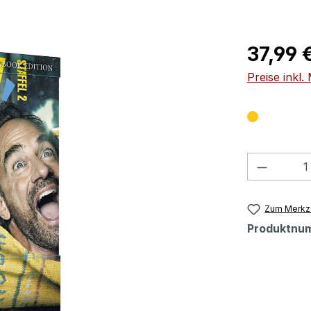
Regulärer Pr
37,99 
Preise inkl
Produkt
Zum Merkze
Produktnu