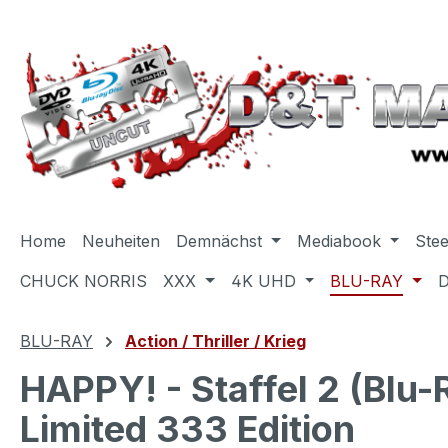
m Hauptinhalt springen
Zur Suche springen
Zur Hauptnavigation springen
Home
Neuheiten
Demnächst
Mediabook
Ste
CHUCK NORRIS
XXX
4K UHD
BLU-RAY
BLU-RAY
Action / Thriller / Krieg
HAPPY! - Staffel 2 (Blu-
Limited 333 Edition