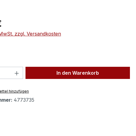
eis:
€
. MwSt. zzgl. Versandkosten
 Anzahl: Gib den gewünschten Wert ein 
In den Warenkorb
ttel hinzufügen
mmer:
4773735