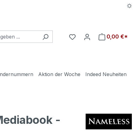
Du hast 0 Produkte auf d
0,00 €*
ndernummern
Aktion der Woche
Indeed Neuheiten
 Mediabook -