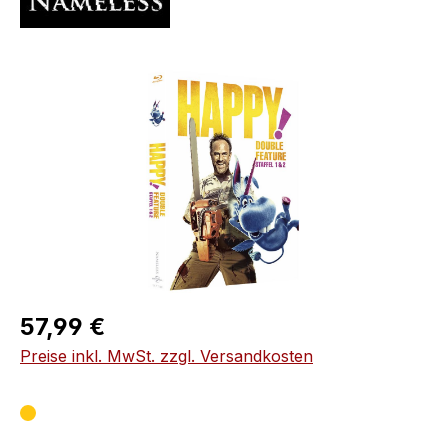
Bildergalerie überspringen
Regulärer Preis:
57,99 €
Preise inkl. MwSt. zzgl. Versandkosten