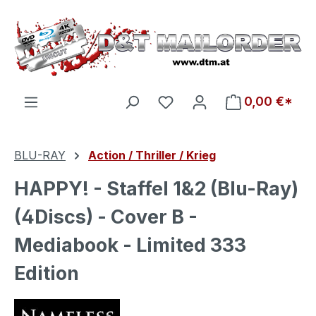
Zum Hauptinhalt springen
Du hast 0 Produkte auf d
0,00 €*
BLU-RAY
Action / Thriller / Krieg
HAPPY! - Staffel 1&2 (Blu-Ray)
(4Discs) - Cover B -
Mediabook - Limited 333
Edition