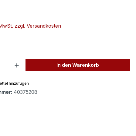
eis:
. MwSt. zzgl. Versandkosten
 Anzahl: Gib den gewünschten Wert ein 
In den Warenkorb
ttel hinzufügen
mmer:
40375208