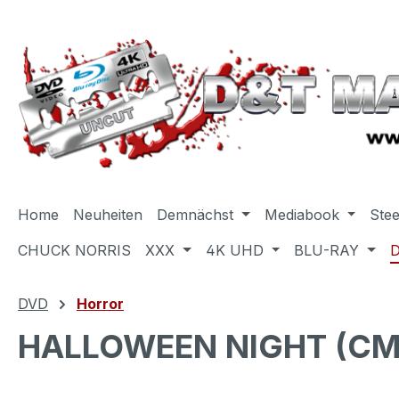
m Hauptinhalt springen
Zur Suche springen
Zur Hauptnavigation springen
Home
Neuheiten
Demnächst
Mediabook
Ste
CHUCK NORRIS
XXX
4K UHD
BLU-RAY
DVD
Horror
HALLOWEEN NIGHT (CMV 