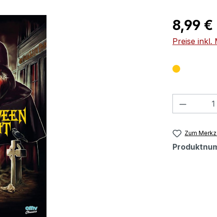
Regulärer Pr
8,99 €
Preise inkl
Produkt
Zum Merkze
Produktnu