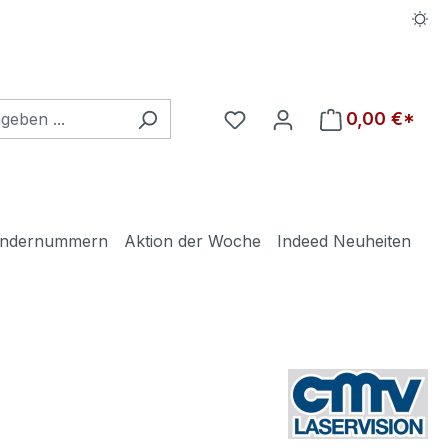
Du hast 0 Produkte auf d
0,00 €*
ndernummern
Aktion der Woche
Indeed Neuheiten