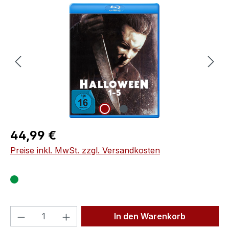
Bildergalerie überspringen
Regulärer Preis:
44,99 €
Preise inkl. MwSt. zzgl. Versandkosten
Produkt Anzahl: Gib den gewünschten We
In den Warenkorb