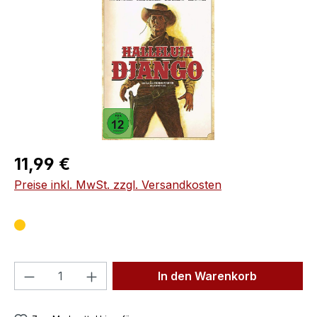
Regulärer Preis:
11,99 €
Preise inkl. MwSt. zzgl. Versandkosten
Produkt Anzahl: Gib den gewünschten We
In den Warenkorb