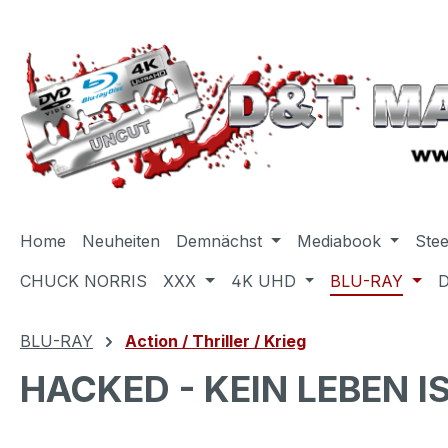
m Hauptinhalt springen
Zur Suche springen
Zur Hauptnavigation springen
Home
Neuheiten
Demnächst
Mediabook
Ste
CHUCK NORRIS
XXX
4K UHD
BLU-RAY
BLU-RAY
Action / Thriller / Krieg
HACKED - KEIN LEBEN IS