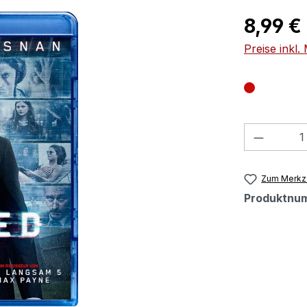
Regulärer Pr
8,99 €
Preise inkl
Produkt
Zum Merkze
Produktnu