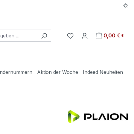
Du hast 0 Produkte auf d
0,00 €*
ndernummern
Aktion der Woche
Indeed Neuheiten