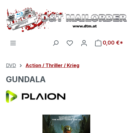
Zum Hauptinhalt springen
Du hast 0 Produkte auf d
0,00 €*
DVD
Action / Thriller / Krieg
GUNDALA
Bildergalerie überspringen