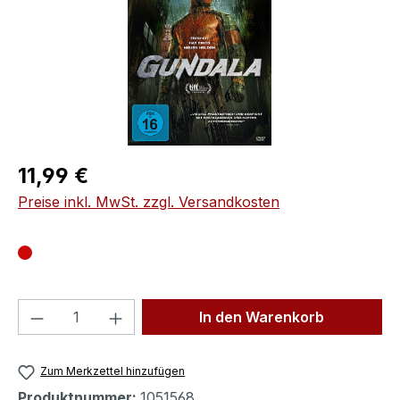
Regulärer Preis:
11,99 €
Preise inkl. MwSt. zzgl. Versandkosten
Produkt Anzahl: Gib den gewünschten We
In den Warenkorb
Zum Merkzettel hinzufügen
Produktnummer:
1051568