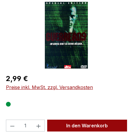
Bildergalerie überspringen
Regulärer Preis:
2,99 €
Preise inkl. MwSt. zzgl. Versandkosten
Produkt Anzahl: Gib den gewünschten We
In den Warenkorb