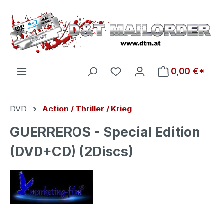
Zum Hauptinhalt springen
Du hast 0 Produkte auf d
0,00 €*
DVD
Action / Thriller / Krieg
GUERREROS - Special Edition
(DVD+CD) (2Discs)