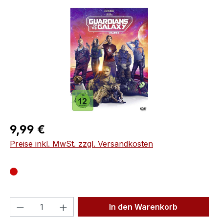
Bildergalerie überspringen
Regulärer Preis:
9,99 €
Preise inkl. MwSt. zzgl. Versandkosten
Produkt Anzahl: Gib den gewünschten We
In den Warenkorb