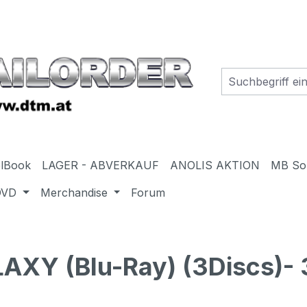
elBook
LAGER - ABVERKAUF
ANOLIS AKTION
MB So
DVD
Merchandise
Forum
XY (Blu-Ray) (3Discs)-