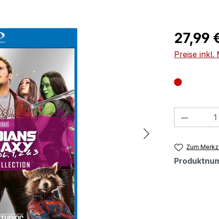
Regulärer Pr
27,99 
Preise inkl
Produkt
Zum Merkze
Produktnu