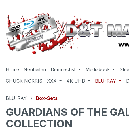
m Hauptinhalt springen
Zur Suche springen
Zur Hauptnavigation springen
Home
Neuheiten
Demnächst
Mediabook
Ste
CHUCK NORRIS
XXX
4K UHD
BLU-RAY
BLU-RAY
Box-Sets
GUARDIANS OF THE GALA
COLLECTION