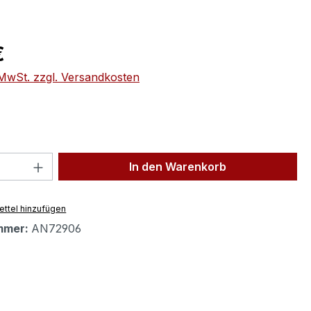
eis:
€
. MwSt. zzgl. Versandkosten
 Anzahl: Gib den gewünschten Wert ein 
In den Warenkorb
ttel hinzufügen
mmer:
AN72906