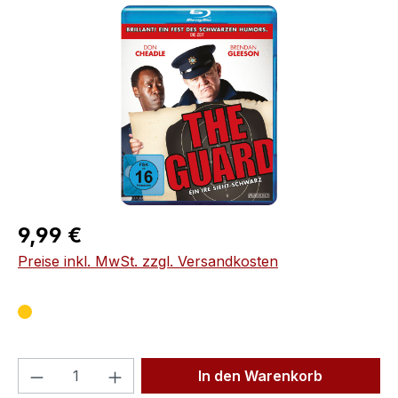
Bildergalerie überspringen
Regulärer Preis:
9,99 €
Preise inkl. MwSt. zzgl. Versandkosten
Produkt Anzahl: Gib den gewünschten We
In den Warenkorb