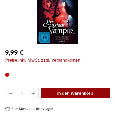
Regulärer Preis:
9,99 €
Preise inkl. MwSt. zzgl. Versandkosten
Produkt Anzahl: Gib den gewünschten We
In den Warenkorb
Zum Merkzettel hinzufügen