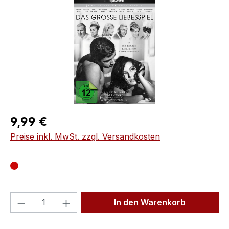
Regulärer Preis:
9,99 €
Preise inkl. MwSt. zzgl. Versandkosten
Produkt Anzahl: Gib den gewünschten We
In den Warenkorb