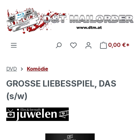
Zum Hauptinhalt springen
Du hast 0 Produkte auf d
0,00 €*
DVD
Komödie
GROSSE LIEBESSPIEL, DAS
(s/w)
Bildergalerie überspringen