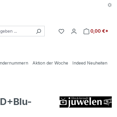
Du hast 0 Produkte auf d
0,00 €*
ndernummern
Aktion der Woche
Indeed Neuheiten
D+Blu-