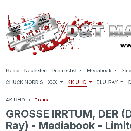
m Hauptinhalt springen
Zur Suche springen
Zur Hauptnavigation springen
Home
Neuheiten
Demnächst
Mediabook
Ste
CHUCK NORRIS
XXX
4K UHD
BLU-RAY
4K UHD
Drama
GROSSE IRRTUM, DER (
Ray) - Mediabook - Limit