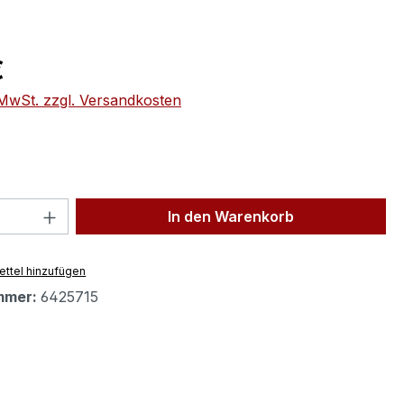
eis:
€
. MwSt. zzgl. Versandkosten
 Anzahl: Gib den gewünschten Wert ein 
In den Warenkorb
ttel hinzufügen
mmer:
6425715