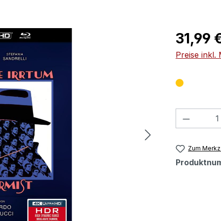
Regulärer Pr
31,99 
Preise inkl
Produkt
Zum Merkze
Produktnu