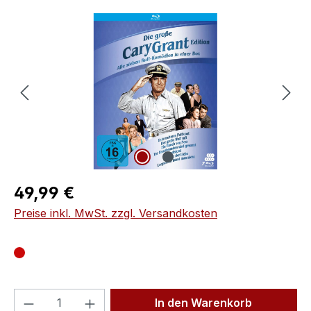
Bildergalerie überspringen
Regulärer Preis:
49,99 €
Preise inkl. MwSt. zzgl. Versandkosten
Produkt Anzahl: Gib den gewünschten We
In den Warenkorb