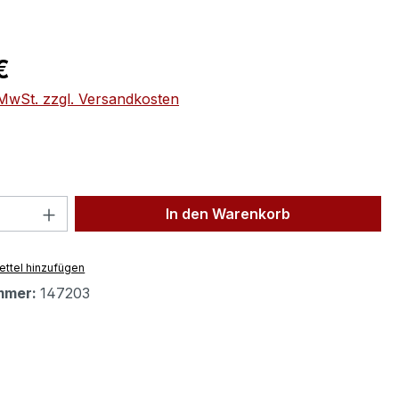
eis:
€
. MwSt. zzgl. Versandkosten
 Anzahl: Gib den gewünschten Wert ein 
In den Warenkorb
ttel hinzufügen
mmer:
147203