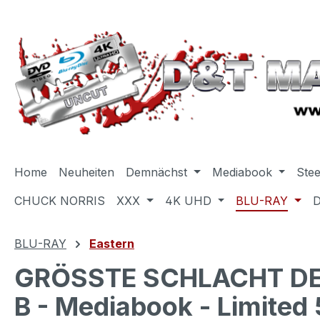
m Hauptinhalt springen
Zur Suche springen
Zur Hauptnavigation springen
Home
Neuheiten
Demnächst
Mediabook
Ste
CHUCK NORRIS
XXX
4K UHD
BLU-RAY
BLU-RAY
Eastern
GRÖSSTE SCHLACHT DER 
B - Mediabook - Limited