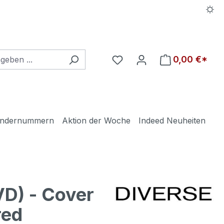
Du hast 0 Produkte auf d
0,00 €*
ndernummern
Aktion der Woche
Indeed Neuheiten
D) - Cover
red