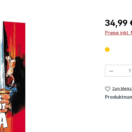
Regulärer Pr
34,99 
Preise inkl
Produkt
Zum Merkze
Produktnu