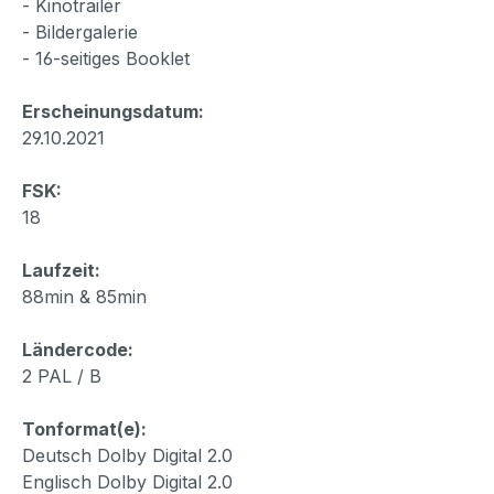
- Kinotrailer
- Bildergalerie
- 16-seitiges Booklet
Erscheinungsdatum:
29.10.2021
FSK:
18
Laufzeit:
88min & 85min
Ländercode:
2 PAL / B
Tonformat(e):
Deutsch Dolby Digital 2.0
Englisch Dolby Digital 2.0