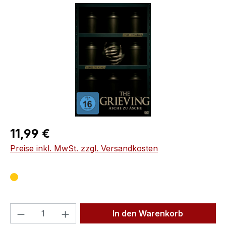
Bildergalerie überspringen
Regulärer Preis:
11,99 €
Preise inkl. MwSt. zzgl. Versandkosten
Produkt Anzahl: Gib den gewünschten We
In den Warenkorb