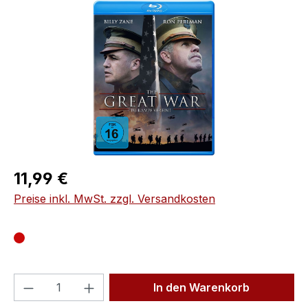
Bildergalerie überspringen
Regulärer Preis:
11,99 €
Preise inkl. MwSt. zzgl. Versandkosten
Produkt Anzahl: Gib den gewünschten We
In den Warenkorb