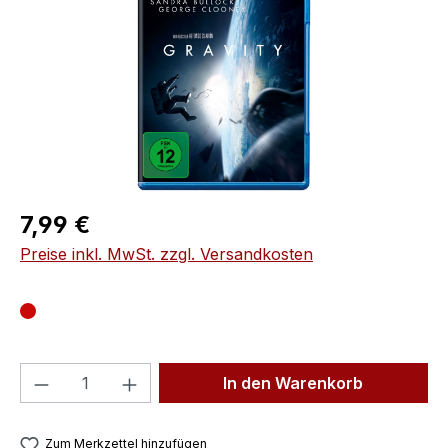
Regulärer Preis:
7,99 €
Preise inkl. MwSt. zzgl. Versandkosten
Produkt Anzahl: Gib den gewünschten We
In den Warenkorb
Zum Merkzettel hinzufügen