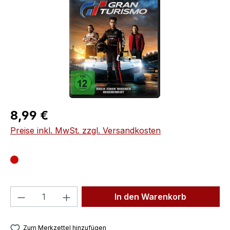
Regulärer Preis:
8,99 €
Preise inkl. MwSt. zzgl. Versandkosten
Produkt Anzahl: Gib den gewünschten We
In den Warenkorb
Zum Merkzettel hinzufügen