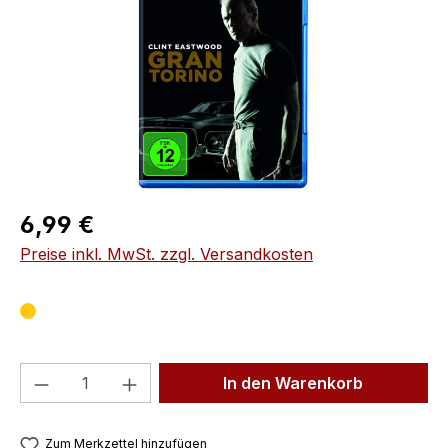
Regulärer Preis:
6,99 €
Preise inkl. MwSt. zzgl. Versandkosten
Produkt Anzahl: Gib den gewünschten We
In den Warenkorb
Zum Merkzettel hinzufügen