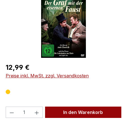
Regulärer Preis:
12,99 €
Preise inkl. MwSt. zzgl. Versandkosten
Produkt Anzahl: Gib den gewünschten We
In den Warenkorb