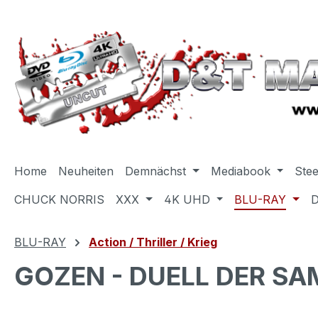
m Hauptinhalt springen
Zur Suche springen
Zur Hauptnavigation springen
Home
Neuheiten
Demnächst
Mediabook
Ste
CHUCK NORRIS
XXX
4K UHD
BLU-RAY
BLU-RAY
Action / Thriller / Krieg
GOZEN - DUELL DER SAM