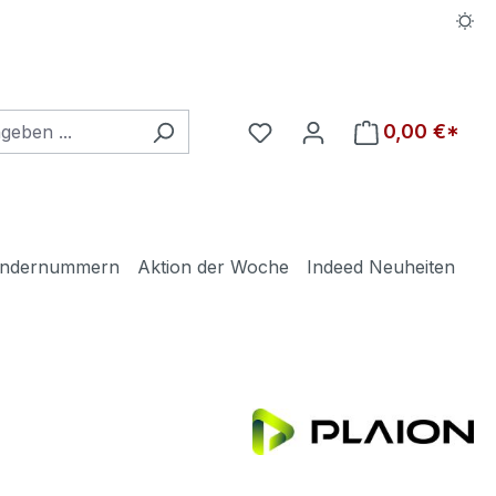
Du hast 0 Produkte auf d
0,00 €*
ndernummern
Aktion der Woche
Indeed Neuheiten