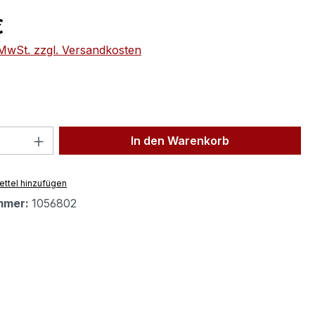
eis:
€
. MwSt. zzgl. Versandkosten
 Anzahl: Gib den gewünschten Wert ein 
In den Warenkorb
ttel hinzufügen
mmer:
1056802