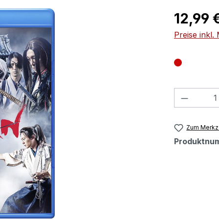
Regulärer Pr
12,99 
Preise inkl
Produkt
Zum Merkze
Produktnu