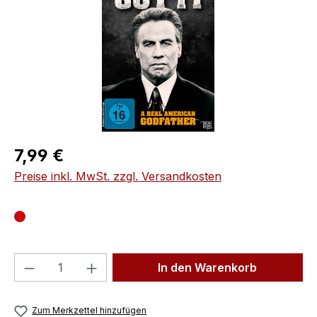
Regulärer Preis:
7,99 €
Preise inkl. MwSt. zzgl. Versandkosten
Produkt Anzahl: Gib den gewünschten We
In den Warenkorb
Zum Merkzettel hinzufügen