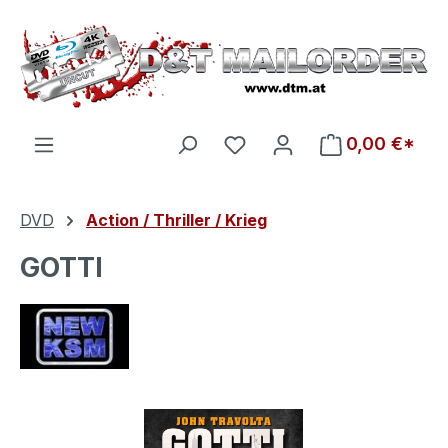
Zum Hauptinhalt springen
Du hast 0 Produkte auf d
0,00 €*
DVD
Action / Thriller / Krieg
GOTTI
Bildergalerie überspringen