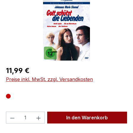
Regulärer Preis:
11,99 €
Preise inkl. MwSt. zzgl. Versandkosten
Produkt Anzahl: Gib den gewünschten We
In den Warenkorb