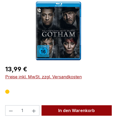
Bildergalerie überspringen
Regulärer Preis:
13,99 €
Preise inkl. MwSt. zzgl. Versandkosten
Produkt Anzahl: Gib den gewünschten We
In den Warenkorb