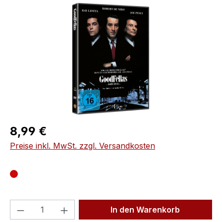
Bildergalerie überspringen
Regulärer Preis:
8,99 €
Preise inkl. MwSt. zzgl. Versandkosten
Produkt Anzahl: Gib den gewünschten We
In den Warenkorb