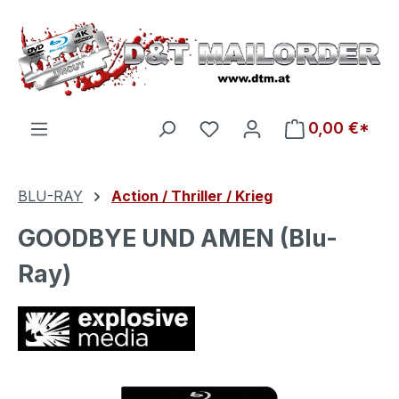
Zum Hauptinhalt springen
Du hast 0 Produkte auf d
0,00 €*
BLU-RAY
Action / Thriller / Krieg
GOODBYE UND AMEN (Blu-
Ray)
Bildergalerie überspringen