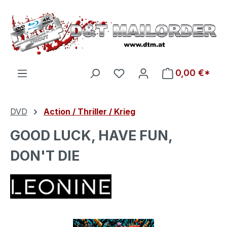
Zum Hauptinhalt springen
Du hast 0 Produkte auf d
0,00 €*
DVD
Action / Thriller / Krieg
GOOD LUCK, HAVE FUN,
DON'T DIE
Bildergalerie überspringen