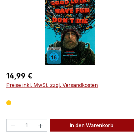
Regulärer Preis:
14,99 €
Preise inkl. MwSt. zzgl. Versandkosten
Produkt Anzahl: Gib den gewünschten We
In den Warenkorb