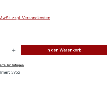
eis:
. MwSt. zzgl. Versandkosten
 Anzahl: Gib den gewünschten Wert ein 
In den Warenkorb
ttel hinzufügen
mmer:
3952