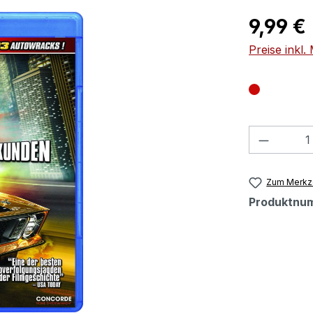
Regulärer Pr
9,99 €
Preise inkl
Produkt
Zum Merkze
Produktnu