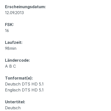
Erscheinungsdatum:
12.09.2013
FSK:
16
Laufzeit:
98min
Ländercode:
A B C
Tonformat(e):
Deutsch DTS HD 5.1
Englisch DTS HD 5.1
Untertitel:
Deutsch