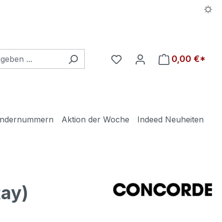
Du hast 0 Produkte auf d
0,00 €*
ndernummern
Aktion der Woche
Indeed Neuheiten
ay)