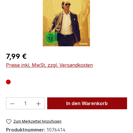
Regulärer Preis:
7,99 €
Preise inkl. MwSt. zzgl. Versandkosten
Produkt Anzahl: Gib den gewünschten We
In den Warenkorb
Zum Merkzettel hinzufügen
Produktnummer:
1076414