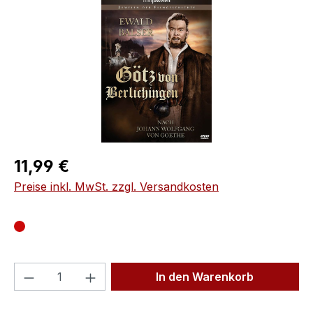
Regulärer Preis:
11,99 €
Preise inkl. MwSt. zzgl. Versandkosten
Produkt Anzahl: Gib den gewünschten We
In den Warenkorb