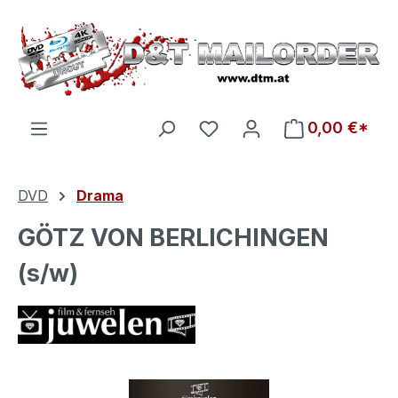
Zum Hauptinhalt springen
Du hast 0 Produkte auf d
0,00 €*
DVD
Drama
GÖTZ VON BERLICHINGEN
(s/w)
Bildergalerie überspringen