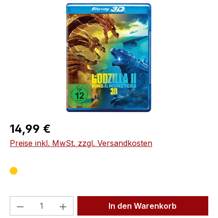
Bildergalerie überspringen
Regulärer Preis:
14,99 €
Preise inkl. MwSt. zzgl. Versandkosten
Produkt Anzahl: Gib den gewünschten We
In den Warenkorb