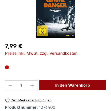
Regulärer Preis:
7,99 €
Preise inkl. MwSt. zzgl. Versandkosten
Produkt Anzahl: Gib den gewünschten We
In den Warenkorb
Zum Merkzettel hinzufügen
Produktnummer:
1076400