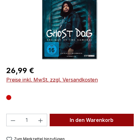
Regulärer Preis:
26,99 €
Preise inkl. MwSt. zzgl. Versandkosten
Produkt Anzahl: Gib den gewünschten We
In den Warenkorb
Zum Merkzettel hinzufügen