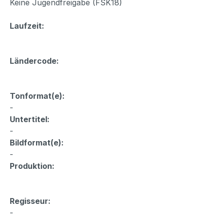
Keine Jugendfreigabe (FSK18)
Laufzeit:
Ländercode:
Tonformat(e):
-
Untertitel:
-
Bildformat(e):
-
Produktion:
Regisseur:
-