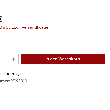
eis:
€
. MwSt. zzgl. Versandkosten
 Anzahl: Gib den gewünschten Wert ein 
In den Warenkorb
ttel hinzufügen
mmer:
XC93310