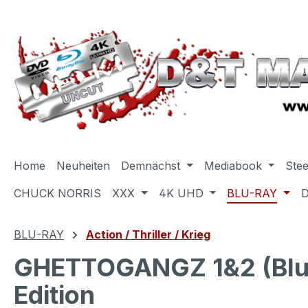
m Hauptinhalt springen
Zur Suche springen
Zur Hauptnavigation springen
Home
Neuheiten
Demnächst
Mediabook
Ste
CHUCK NORRIS
XXX
4K UHD
BLU-RAY
BLU-RAY
Action / Thriller / Krieg
GHETTOGANGZ 1&2 (Blu-R
Edition