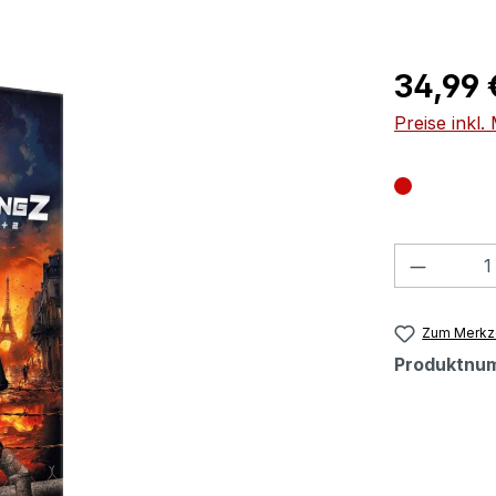
Regulärer Pr
34,99 
Preise inkl
Produkt
Zum Merkze
Produktnu