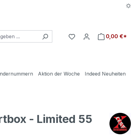
Du hast 0 Produkte auf d
0,00 €*
ndernummern
Aktion der Woche
Indeed Neuheiten
tbox - Limited 55