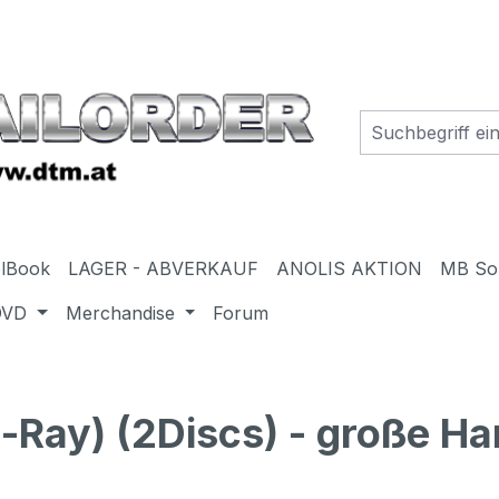
elBook
LAGER - ABVERKAUF
ANOLIS AKTION
MB So
DVD
Merchandise
Forum
ay) (2Discs) - große Har