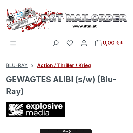
Zum Hauptinhalt springen
Du hast 0 Produkte auf d
0,00 €*
BLU-RAY
Action / Thriller / Krieg
GEWAGTES ALIBI (s/w) (Blu-
Ray)
Bildergalerie überspringen