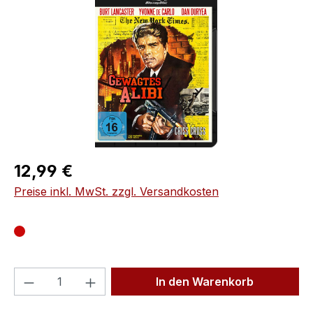
Regulärer Preis:
12,99 €
Preise inkl. MwSt. zzgl. Versandkosten
Produkt Anzahl: Gib den gewünschten We
In den Warenkorb