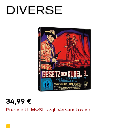
Bildergalerie überspringen
Regulärer Preis:
34,99 €
Preise inkl. MwSt. zzgl. Versandkosten