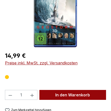
Regulärer Preis:
14,99 €
Preise inkl. MwSt. zzgl. Versandkosten
Produkt Anzahl: Gib den gewünschten We
In den Warenkorb
Zum Merkzettel hinzufügen