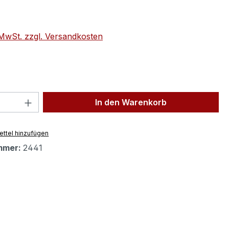
eis:
. MwSt. zzgl. Versandkosten
 Anzahl: Gib den gewünschten Wert ein 
In den Warenkorb
ttel hinzufügen
mmer:
2441