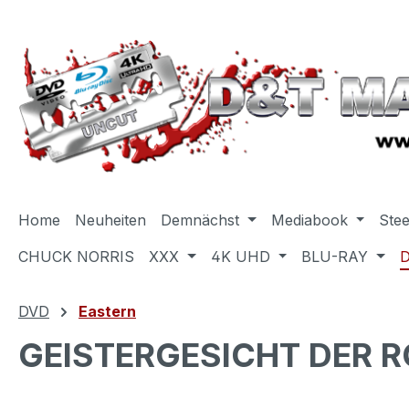
m Hauptinhalt springen
Zur Suche springen
Zur Hauptnavigation springen
Home
Neuheiten
Demnächst
Mediabook
Ste
CHUCK NORRIS
XXX
4K UHD
BLU-RAY
DVD
Eastern
GEISTERGESICHT DER 