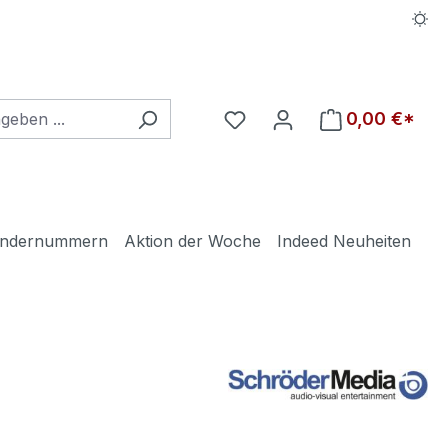
Du hast 0 Produkte auf d
0,00 €*
ndernummern
Aktion der Woche
Indeed Neuheiten