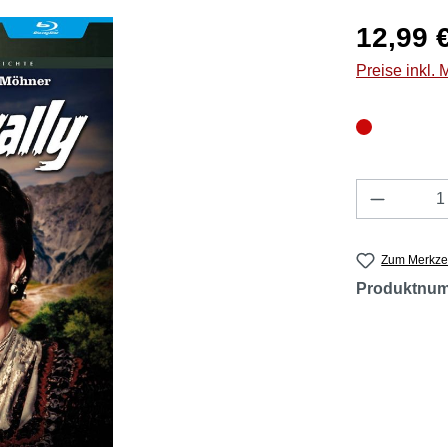
Regulärer Pr
12,99 
Preise inkl.
Produkt 
Zum Merkzet
Produktnu