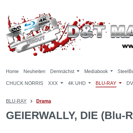
m Hauptinhalt springen
Zur Suche springen
Zur Hauptnavigation springen
Home
Neuheiten
Demnächst
Mediabook
SteelB
CHUCK NORRIS
XXX
4K UHD
BLU-RAY
D
BLU-RAY
Drama
GEIERWALLY, DIE (Blu-R