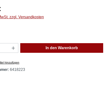
eis:
€
 MwSt. zzgl. Versandkosten
Anzahl: Gib den gewünschten Wert ein oder
In den Warenkorb
tel hinzufügen
mmer:
6418223