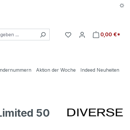
Du hast 0 Produkte auf d
0,00 €*
ndernummern
Aktion der Woche
Indeed Neuheiten
imited 50