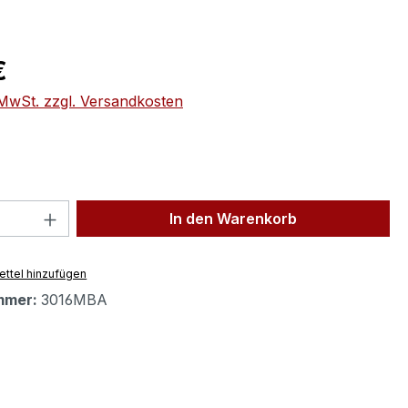
eis:
€
. MwSt. zzgl. Versandkosten
 Anzahl: Gib den gewünschten Wert ein 
In den Warenkorb
ttel hinzufügen
mmer:
3016MBA