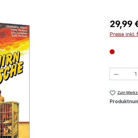
Regulärer Pr
29,99 
Preise inkl
Produkt
Zum Merkze
Produktnu