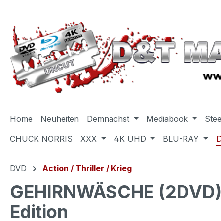
m Hauptinhalt springen
Zur Suche springen
Zur Hauptnavigation springen
Home
Neuheiten
Demnächst
Mediabook
Ste
CHUCK NORRIS
XXX
4K UHD
BLU-RAY
DVD
Action / Thriller / Krieg
GEHIRNWÄSCHE (2DVD) - 
Edition