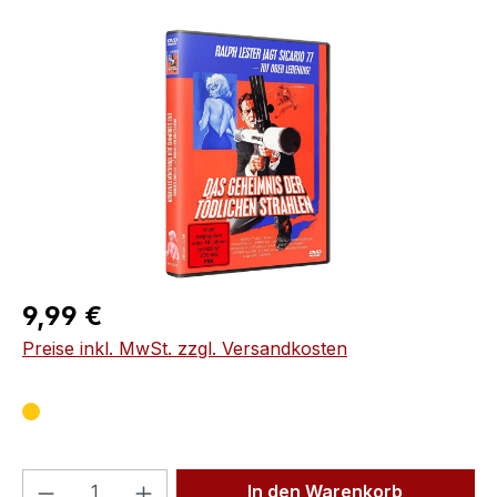
Bildergalerie überspringen
Regulärer Preis:
9,99 €
Preise inkl. MwSt. zzgl. Versandkosten
Produkt Anzahl: Gib den gewünschten We
In den Warenkorb