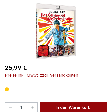
Bildergalerie überspringen
Regulärer Preis:
25,99 €
Preise inkl. MwSt. zzgl. Versandkosten
Produkt Anzahl: Gib den gewünschten We
In den Warenkorb