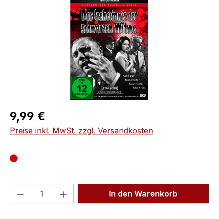
Regulärer Preis:
9,99 €
Preise inkl. MwSt. zzgl. Versandkosten
Produkt Anzahl: Gib den gewünschten We
In den Warenkorb