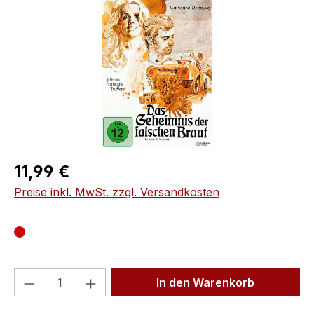
Regulärer Preis:
11,99 €
Preise inkl. MwSt. zzgl. Versandkosten
Produkt Anzahl: Gib den gewünschten We
In den Warenkorb