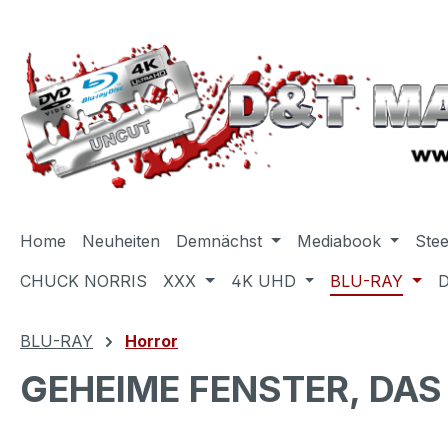
m Hauptinhalt springen
Zur Suche springen
Zur Hauptnavigation springen
Home
Neuheiten
Demnächst
Mediabook
Ste
CHUCK NORRIS
XXX
4K UHD
BLU-RAY
BLU-RAY
Horror
GEHEIME FENSTER, DAS 