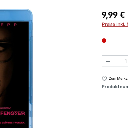
Regulärer Pr
9,99 €
Preise inkl
Produkt
Zum Merkze
Produktnu