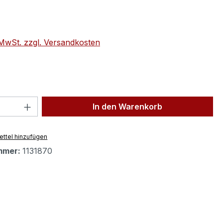
eis:
. MwSt. zzgl. Versandkosten
 Anzahl: Gib den gewünschten Wert ein 
In den Warenkorb
ttel hinzufügen
mmer:
1131870