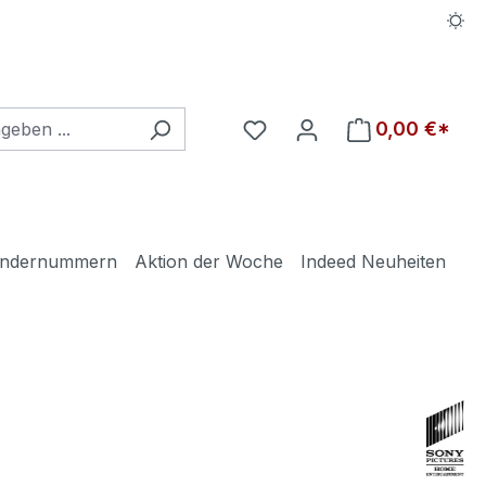
Du hast 0 Produkte auf d
0,00 €*
ndernummern
Aktion der Woche
Indeed Neuheiten