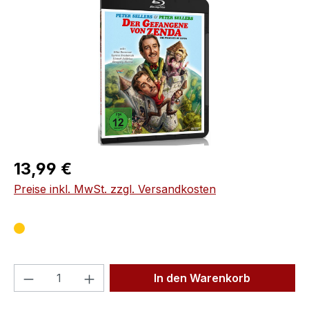
Regulärer Preis:
13,99 €
Preise inkl. MwSt. zzgl. Versandkosten
Produkt Anzahl: Gib den gewünschten We
In den Warenkorb